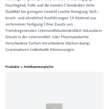
Feuchtigkeit, Fette und die meisten Chemikalien Hohe
Hohlkammer­
Stretch­
ESD
Stabilität bei geringem Gewicht Leichte Reinigung Stoß-,
Abschir­mende
platte
maschinen
bruch- und abriebfest Ausführungen 1A Material aus
Aluminium­
B1 Platten
Wartung &
sortenreiner Fertigung Ohne Zusatz von
verbund Beutel
Gefache
Services
Fremdregeneraten Lebensmittelunbedenklich Sekundärer
(Shielding)
Zwischenlagen
Halbautomatische
Leitfähige
Einsatz in der Lebensmittel- oder Pharmaindustrie
und Zuschnitte
Stretchwickler
Carbon Beutel
Verschiedene Farben Verschiedene Stärken &amp;
HKP auf Rolle
Dreh­arm­stretch­
(Conductive)
Lösungen für die
wickler
Grammaturen Individuelle Abmessungen
Ableitende PE-
Lebens­mittel-
Mobiler
Beutel
und Pharma­
Stretchwickler
(Dissipative)
industrie
(Roboter)
Ableitende Luft­
Produkte
>
Hohlkammer­platte
Gitterbox­aus­
Hori­zontal­wickler
polster­folie
kleidung
(Dissi­pative)
Waben- und
Abschirmende
Strukturplatten
metallisierte PE
Faltschachteln
Beutel
Bedruckbare
(Shielding)
Platten
Abschirmende
Ronden
Luftpolsterfolie