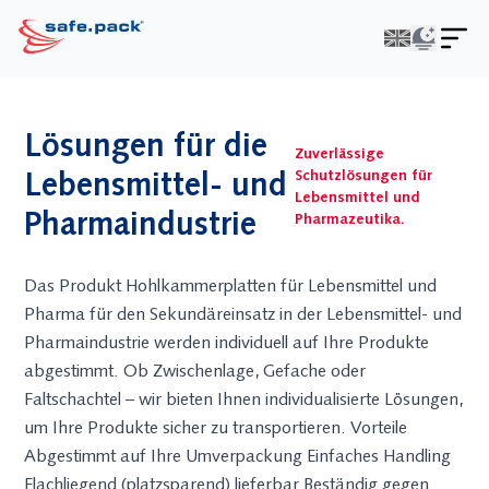
PE-Folie
Stretch­folie
Voll- und
Lösungen für die
TL-Folie
Maschinen­
Zuverlässige
Wellpappe
Beutel & Hauben
stretch­folie
Schutzlösungen für
Lebens­mittel- und
Faltkartons nach
Zuschnitte &
Schmal­rollen
Lebensmittel und
FEFCO
Pharma­industrie
Abdeckfolien
Hand­stretch­folie
Pharmazeutika.
Gefache
Flach­folie
Bündel­stretch­
Waben­paletten
Schlauch­folie
folie
SafeFlex®
Coex-Folie
Gelochte Stretch­
Das Produkt Hohlkammerplatten für Lebensmittel und
Antirutschpapier
Schrumpf­folie
folie
Waben­platten
Pharma für den Sekundäreinsatz in der Lebensmittel- und
Schrumpf­hauben
Zwischenlagen &
Pharmaindustrie werden individuell auf Ihre Produkte
Kokon­folie
Zuschnitte
Kleider­schutz­
abgestimmt. Ob Zwischenlage, Gefache oder
hülle
Faltschachtel – wir bieten Ihnen individualisierte Lösungen,
Trenn­schicht­folie
um Ihre Produkte sicher zu transportieren. Vorteile
Lebens­mittel­
Abgestimmt auf Ihre Umverpackung Einfaches Handling
folien
Kaschierte Folien
Flachliegend (platzsparend) lieferbar Beständig gegen