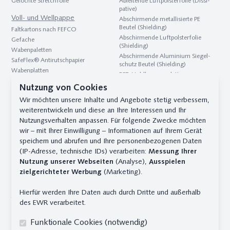
Gelochte Stretch­folie
Ableitende Luft­polster­folie (Dissi­
pative)
Voll- und Wellpappe
Abschirmende metallisierte PE
Beutel (Shielding)
Faltkartons nach FEFCO
Abschirmende Luftpolsterfolie
Gefache
(Shielding)
Waben­paletten
Abschirmende Aluminium Siegel­
SafeFlex® Antirutschpapier
schutz Beutel (Shielding)
Waben­platten
ESD Hohl­kammer­platten
Zwischenlagen & Zuschnitte
(Conductive)
Nutzung von Cookies
Hohlkammer­platte
Trocken­mittel
Wir möchten unsere Inhalte und Angebote stetig verbessern,
B1 Platten
weiterentwickeln und diese an Ihre Interessen und Ihr
Trockenmittel für Transport und
Gefache
Lagerung
Nutzungsverhalten anpassen. Für folgende Zwecke möchten
Zwischenlagen und Zuschnitte
Container Trockenmittel
wir – mit Ihrer Einwilligung – Informationen auf Ihrem Gerät
HKP auf Rolle
Trockenmittel für die Pharma-
speichern und abrufen und Ihre personenbezogenen Daten
Industrie
(IP-Adresse, technische IDs) verarbeiten:
Messung Ihrer
Nutzung unserer Webseiten
(Analyse),
Ausspielen
Kontakt
zielgerichteter Werbung
(Marketing).
Safe Pack Solutions GmbH & Co. KG
Im Sundernkamp 19 - 32130 Enger
Hierfür werden Ihre Daten auch durch Dritte und außerhalb
Telefon
+49 (0) 5224 - 93901 - 0
des EWR verarbeitet.
team@safepack.de
Funktionale Cookies (notwendig)
NiederlassungHamburg