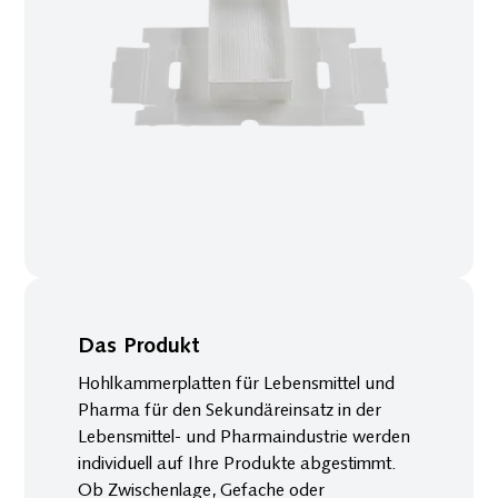
(Shielding)
Abschirmende
Aluminium
Siegel­schutz
Beutel
(Shielding)
ESD Hohl­
kammer­platten
(Conductive)
Trocken­
mittel
Trockenmittel für
Transport und
Das Produkt
Lagerung
Container
Hohlkammerplatten für Lebensmittel und
Trockenmittel
Pharma für den Sekundäreinsatz in der
Trockenmittel für
die Pharma-
Lebensmittel- und Pharmaindustrie werden
Industrie
individuell auf Ihre Produkte abgestimmt.
Ob Zwischenlage, Gefache oder