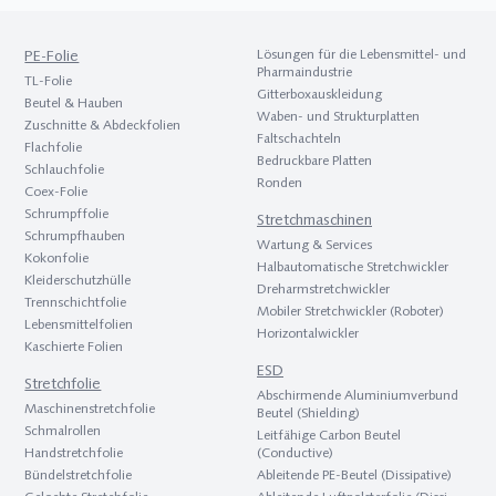
PE-Folie
Lösungen für die Lebens­mittel- und
Pharma­industrie
TL-Folie
Gitterbox­aus­kleidung
Beutel & Hauben
Waben- und Strukturplatten
Zuschnitte & Abdeckfolien
Faltschachteln
Flach­folie
Bedruckbare Platten
Schlauch­folie
Ronden
Coex-Folie
Schrumpf­folie
Stretch­maschinen
Schrumpf­hauben
Wartung & Services
Kokon­folie
Halbautomatische Stretchwickler
Kleider­schutz­hülle
Dreh­arm­stretch­wickler
Trenn­schicht­folie
Mobiler Stretchwickler (Roboter)
Lebens­mittel­folien
Hori­zontal­wickler
Kaschierte Folien
ESD
Stretch­folie
Abschir­mende Aluminium­verbund
Maschinen­stretch­folie
Beutel (Shielding)
Schmal­rollen
Leitfähige Carbon Beutel
Hand­stretch­folie
(Conductive)
Bündel­stretch­folie
Ableitende PE-Beutel (Dissipative)