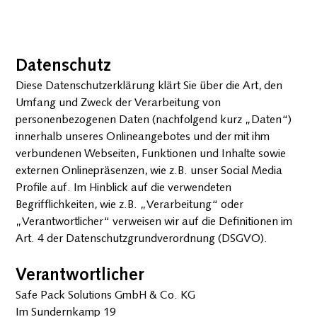
Hohlkammer­
Stretch­
ESD
Abschir­mende
platte
maschinen
Datenschutz
Aluminium­
B1 Platten
Wartung &
verbund Beutel
Gefache
Services
Diese Datenschutzerklärung klärt Sie über die Art, den
(Shielding)
Zwischenlagen
Halbautomatische
Umfang und Zweck der Verarbeitung von
Leitfähige
und Zuschnitte
Stretchwickler
personenbezogenen Daten (nachfolgend kurz „Daten“)
Carbon Beutel
HKP auf Rolle
Dreh­arm­stretch­
(Conductive)
innerhalb unseres Onlineangebotes und der mit ihm
Lösungen für die
wickler
Ableitende PE-
verbundenen Webseiten, Funktionen und Inhalte sowie
Lebens­mittel-
Mobiler
Beutel
und Pharma­
Stretchwickler
externen Onlinepräsenzen, wie z.B. unser Social Media
(Dissipative)
industrie
(Roboter)
Profile auf. Im Hinblick auf die verwendeten
Ableitende Luft­
Gitterbox­aus­
Hori­zontal­wickler
Begrifflichkeiten, wie z.B. „Verarbeitung“ oder
polster­folie
kleidung
(Dissi­pative)
„Verantwortlicher“ verweisen wir auf die Definitionen im
Waben- und
Abschirmende
Art. 4 der Datenschutzgrundverordnung (DSGVO).
Strukturplatten
metallisierte PE
Faltschachteln
Beutel
Bedruckbare
Verantwortlicher
(Shielding)
Platten
Abschirmende
Safe Pack Solutions GmbH & Co. KG
Ronden
Luftpolsterfolie
Im Sundernkamp 19