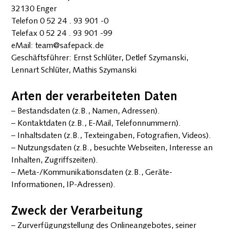
(Shielding)
32130 Enger
Abschirmende
Telefon 0 52 24 . 93 901 -0
Aluminium
Siegel­schutz
Telefax 0 52 24 . 93 901 -99
Beutel
eMail: team@safepack.de
(Shielding)
Geschäftsführer: Ernst Schlüter, Detlef Szymanski,
ESD Hohl­
Lennart Schlüter, Mathis Szymanski
kammer­platten
(Conductive)
Arten der verarbeiteten Daten
– Bestandsdaten (z.B., Namen, Adressen).
Trocken­
– Kontaktdaten (z.B., E-Mail, Telefonnummern).
mittel
– Inhaltsdaten (z.B., Texteingaben, Fotografien, Videos).
Trockenmittel für
– Nutzungsdaten (z.B., besuchte Webseiten, Interesse an
Transport und
Lagerung
Inhalten, Zugriffszeiten).
Container
– Meta-/Kommunikationsdaten (z.B., Geräte-
Trockenmittel
Informationen, IP-Adressen).
Trockenmittel für
die Pharma-
Zweck der Verarbeitung
Industrie
– Zurverfügungstellung des Onlineangebotes, seiner