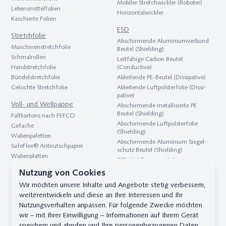
Mobiler Stretchwickler (Roboter)
Lebens­mittel­folien
Hori­zontal­wickler
Kaschierte Folien
ESD
Stretch­folie
Abschir­mende Aluminium­verbund
Maschinen­stretch­folie
Beutel (Shielding)
Schmal­rollen
Leitfähige Carbon Beutel
Hand­stretch­folie
(Conductive)
Bündel­stretch­folie
Ableitende PE-Beutel (Dissipative)
Gelochte Stretch­folie
Ableitende Luft­polster­folie (Dissi­
pative)
Voll- und Wellpappe
Abschirmende metallisierte PE
Beutel (Shielding)
Faltkartons nach FEFCO
Abschirmende Luftpolsterfolie
Gefache
(Shielding)
Waben­paletten
Abschirmende Aluminium Siegel­
SafeFlex® Antirutschpapier
schutz Beutel (Shielding)
Waben­platten
ESD Hohl­kammer­platten
Zwischenlagen & Zuschnitte
(Conductive)
Nutzung von Cookies
Hohlkammer­platte
Wir möchten unsere Inhalte und Angebote stetig verbessern,
Trocken­mittel
weiterentwickeln und diese an Ihre Interessen und Ihr
B1 Platten
Trockenmittel für Transport und
Nutzungsverhalten anpassen. Für folgende Zwecke möchten
Gefache
Lagerung
wir – mit Ihrer Einwilligung – Informationen auf Ihrem Gerät
Zwischenlagen und Zuschnitte
Container Trockenmittel
speichern und abrufen und Ihre personenbezogenen Daten
HKP auf Rolle
Trockenmittel für die Pharma-