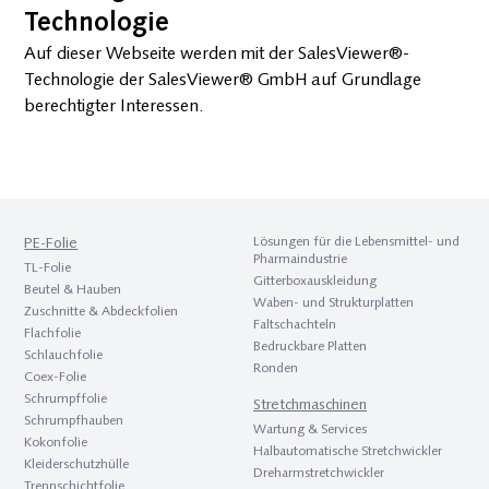
Technologie
Auf dieser Webseite werden mit der SalesViewer®-
Technologie der SalesViewer® GmbH auf Grundlage
berechtigter Interessen.
PE-Folie
Lösungen für die Lebens­mittel- und
Pharma­industrie
TL-Folie
Gitterbox­aus­kleidung
Beutel & Hauben
Waben- und Strukturplatten
Zuschnitte & Abdeckfolien
Faltschachteln
Flach­folie
Bedruckbare Platten
Schlauch­folie
Ronden
Coex-Folie
Schrumpf­folie
Stretch­maschinen
Schrumpf­hauben
Wartung & Services
Kokon­folie
Halbautomatische Stretchwickler
Kleider­schutz­hülle
Dreh­arm­stretch­wickler
Trenn­schicht­folie